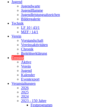
Jugend
Jugendwarte
Jugendflamme
Jugendleistungsabzeichen
Bildergalerie
Technik
LF 10 | 43/1
MZF | 14/1
Verein
Vorstandschaft
Vereinsaktivitäten
Chronik
Beitrittserklärung
Termine
Aktive
Verein
Jugend
Kalender
Eventexport
Veranstaltungen
2026
2025
2024
2023 - 150 Jahre
Festprogramm