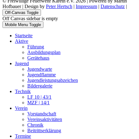
© Freiwillige Feuerwehr Kareth e.V. 2026 | Powered by Martin
Hofbauer | Design by
Peter Hertsch
|
Impressum
|
Datenschutz
|
Off-Canvas Toggle
Off Canvas sidebar is empty
Mobile Menu Toggle
Startseite
Aktive
Führung
Ausbildungsplan
Gerätehaus
Jugend
Jugendwarte
Jugendflamme
Jugendleistungsabzeichen
Bildergalerie
Technik
LF 10 | 43/1
MZF | 14/1
Verein
Vorstandschaft
Vereinsaktivitäten
Chronik
Beitrittserklärung
Termine