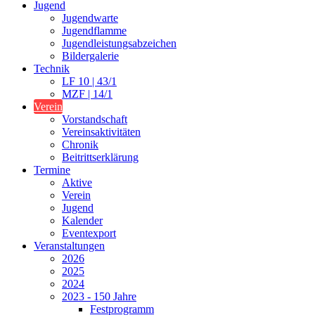
Jugend
Jugendwarte
Jugendflamme
Jugendleistungsabzeichen
Bildergalerie
Technik
LF 10 | 43/1
MZF | 14/1
Verein
Vorstandschaft
Vereinsaktivitäten
Chronik
Beitrittserklärung
Termine
Aktive
Verein
Jugend
Kalender
Eventexport
Veranstaltungen
2026
2025
2024
2023 - 150 Jahre
Festprogramm