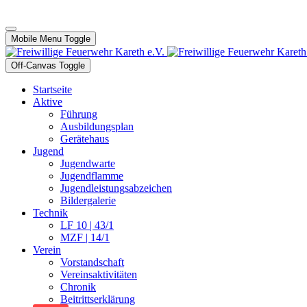
Mobile Menu Toggle
Off-Canvas Toggle
Startseite
Aktive
Führung
Ausbildungsplan
Gerätehaus
Jugend
Jugendwarte
Jugendflamme
Jugendleistungsabzeichen
Bildergalerie
Technik
LF 10 | 43/1
MZF | 14/1
Verein
Vorstandschaft
Vereinsaktivitäten
Chronik
Beitrittserklärung