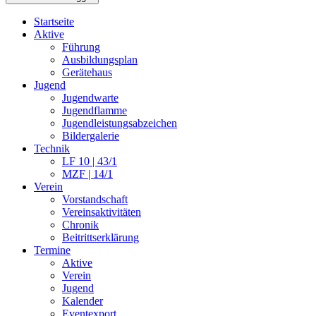
Startseite
Aktive
Führung
Ausbildungsplan
Gerätehaus
Jugend
Jugendwarte
Jugendflamme
Jugendleistungsabzeichen
Bildergalerie
Technik
LF 10 | 43/1
MZF | 14/1
Verein
Vorstandschaft
Vereinsaktivitäten
Chronik
Beitrittserklärung
Termine
Aktive
Verein
Jugend
Kalender
Eventexport