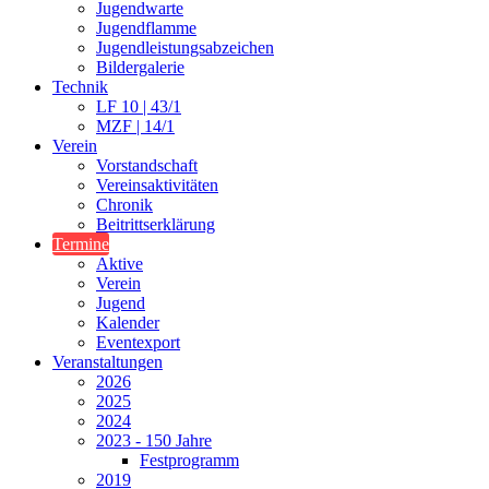
Jugendwarte
Jugendflamme
Jugendleistungsabzeichen
Bildergalerie
Technik
LF 10 | 43/1
MZF | 14/1
Verein
Vorstandschaft
Vereinsaktivitäten
Chronik
Beitrittserklärung
Termine
Aktive
Verein
Jugend
Kalender
Eventexport
Veranstaltungen
2026
2025
2024
2023 - 150 Jahre
Festprogramm
2019