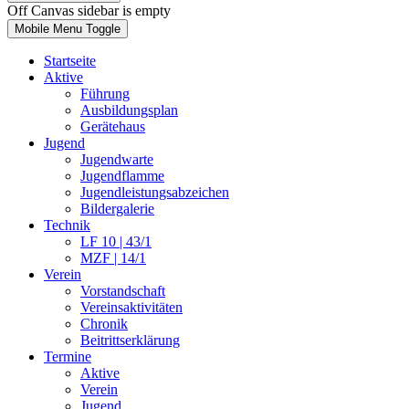
Off Canvas sidebar is empty
Mobile Menu Toggle
Startseite
Aktive
Führung
Ausbildungsplan
Gerätehaus
Jugend
Jugendwarte
Jugendflamme
Jugendleistungsabzeichen
Bildergalerie
Technik
LF 10 | 43/1
MZF | 14/1
Verein
Vorstandschaft
Vereinsaktivitäten
Chronik
Beitrittserklärung
Termine
Aktive
Verein
Jugend