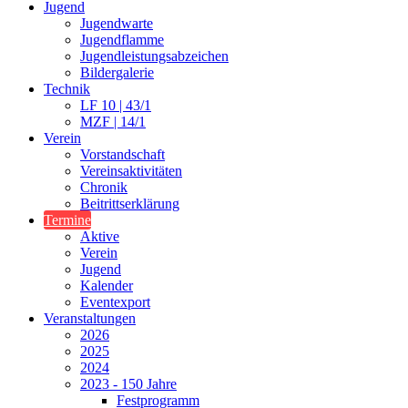
Jugend
Jugendwarte
Jugendflamme
Jugendleistungsabzeichen
Bildergalerie
Technik
LF 10 | 43/1
MZF | 14/1
Verein
Vorstandschaft
Vereinsaktivitäten
Chronik
Beitrittserklärung
Termine
Aktive
Verein
Jugend
Kalender
Eventexport
Veranstaltungen
2026
2025
2024
2023 - 150 Jahre
Festprogramm